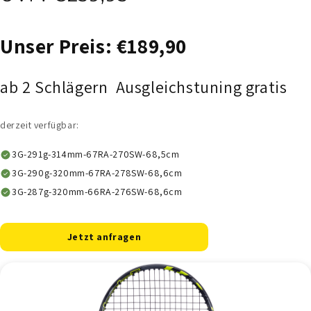
Unser Preis: €189,90
ab 2 Schlägern Ausgleichstuning gratis
derzeit verfügbar:
3G-291g-314mm-67RA-270SW-68,5cm
3G-290g-320mm-67RA-278SW-68,6cm
3G-287g-320mm-66RA-276SW-68,6cm
Jetzt anfragen