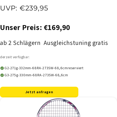
UVP: €239,95
Unser Preis: €169,90
ab 2 Schlägern Ausgleichstuning gratis
derzeit verfügbar:
G2-271g-332mm-68RA-273SW-68,6cmreserviert
G3-275g-330mm-68RA-273SW-68,6cm
Jetzt anfragen